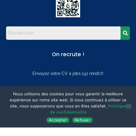
On recrute !
Envoyez votre CV à jobs [@] rendr.fr
Mentions
Nous utilisons des cookies pour vous garantir la meilleure
expérience sur notre site web. Si vous continuez à utiliser ce
site, nous supposerons que vous en êtes satisfait.
Politique
Mentions légales
de confidentialité
Politique de confidentialité
Accepter
Refuser
Plan du site