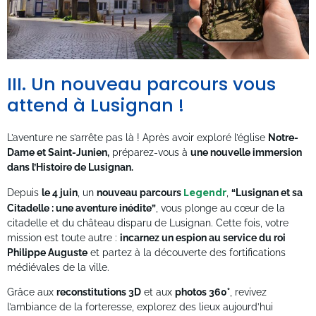
III. Un nouveau parcours vous
attend à Lusignan !
L’aventure ne s’arrête pas là ! Après avoir exploré l’église
Notre-
Dame et Saint-Junien,
préparez-vous à
une nouvelle immersion
dans l’Histoire de Lusignan.
Depuis
le 4 juin
, un
nouveau parcours
Legendr
,
“Lusignan et sa
Citadelle : une aventure inédite”
, vous plonge au cœur de la
citadelle et du château disparu de Lusignan. Cette fois, votre
mission est toute autre :
incarnez un espion au service du roi
Philippe Auguste
et partez à la découverte des fortifications
médiévales de la ville.
Grâce aux
reconstitutions 3D
et aux
photos 360°
, revivez
l’ambiance de la forteresse, explorez des lieux aujourd’hui