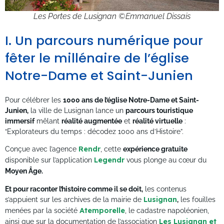
Les Portes de Lusignan ©Emmanuel Dissais
I. Un parcours numérique pour
fêter le millénaire de l’église
Notre-Dame et Saint-Junien
Pour célébrer les
1000 ans de l’église Notre-Dame et Saint-
Junien,
la ville de Lusignan lance un
parcours touristique
immersif
mêlant
réalité augmentée
et
réalité virtuelle
:
“Explorateurs du temps : décodez 1000 ans d’Histoire”.
Conçue avec l’agence
Rendr
, cette
expérience gratuite
disponible sur l’application
Legendr
vous plonge au cœur du
Moyen Âge.
Et pour raconter l’histoire comme il se doit,
les contenus
s’appuient sur les archives de la mairie de
Lusignan
,
les fouilles
menées par la société
Atemporelle
, le cadastre napoléonien,
ainsi que sur la documentation de l’association
Les Lusignan et