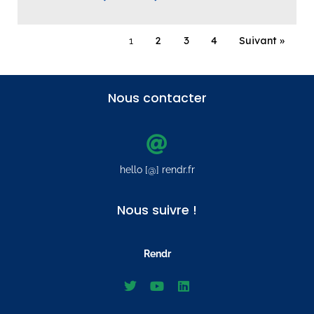
1
2
3
4
Suivant »
Nous contacter
hello [@] rendr.fr
Nous suivre !
Rendr