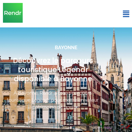
BAYONNE
Découvrez le parcours
touristique Legendr
disponible à Bayonne
À Bayonne, Rendr a crée 1 parcours
touristique Legendr pour mettre en valeur
le patrimoine de la ville.