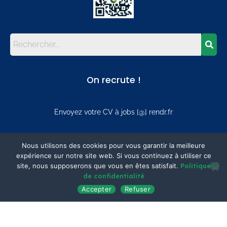
On recrute !
Envoyez votre CV à jobs [@] rendr.fr
Mentions
Nous utilisons des cookies pour vous garantir la meilleure
expérience sur notre site web. Si vous continuez à utiliser ce
site, nous supposerons que vous en êtes satisfait.
Politique
Mentions légales
de confidentialité
Politique de confidentialité
Accepter
Refuser
Plan du site