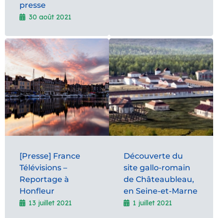
presse
30 août 2021
[Presse] France
Découverte du
Télévisions –
site gallo-romain
Reportage à
de Châteaubleau,
Honfleur
en Seine-et-Marne
13 juillet 2021
1 juillet 2021