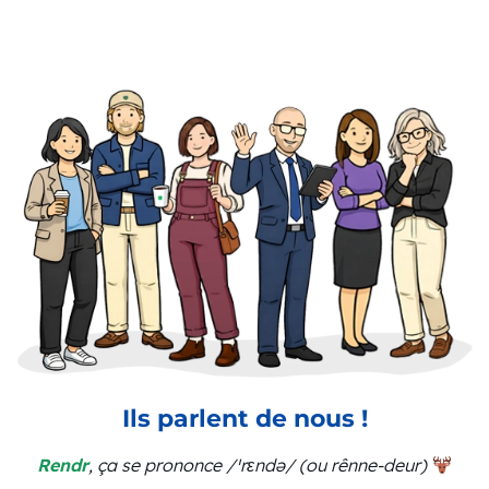
Ils parlent de nous !
Rendr
, ça se prononce /ˈrɛndə/ (ou rênne-deur)